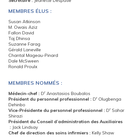
Secrétaire :
Jeanette Despatie
MEMBRES ÉLUS :
Susan Atkinson
M. Owais Aziz
Fallon David
Taj Dhinsa
Suzanne Farag
Gérald Laneville
Chantal Mageau-Pinard
Dale McSween
Ronald Proulx
MEMBRES NOMMÉS :
r
Médecin-chef :
D
Anastasios Boubalos
r
Président du personnel professionnel :
D
Olugbenga
Dehinbo
r
Vice-Présidente du personnel professionnel :
D
Sahar
Shirazi
Président du Conseil d’administration des Auxiliaires
:
Jack Lindsay
Chef de direction des soins infirmiers :
Kelly Shaw