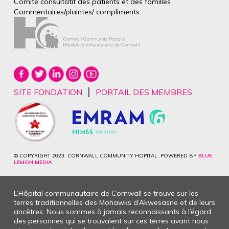
Comité consultatif des patients et des
familles
Commentaires/plaintes/
compliments
|
SITE FONDATION
PORTAIL DES MEMBRES
© COPYRIGHT 2023. CORNWALL COMMUNITY HOPITAL. POWERED BY
BLUE
LEMON MEDIA
L’Hôpital communautaire de Cornwall se trouve sur les
terres traditionnelles des Mohawks d’Akwesasne et de leurs
ancêtres. Nous sommes à jamais reconnaissants à l’égard
des personnes qui se trouvaient sur ces terres avant nous