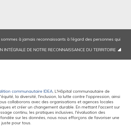
us sommes à jamais reconnaissants à l’égard des personnes qui
ION INTÉGRALE DE NOTRE RECONNAISSANCE DU TERRITOIRE
lition communautaire IDEA
, L'Hôpital communautaire de
ité, la diversité, l'inclusion, la lutte contre l'oppression, ainsi
. Nous collaborons avec des organisations et agences locales
miques et créer un changement durable. En mettant l'accent sur
ssage continu, les pratiques inclusives, l'évaluation des
n fondée sur les données, nous nous efforçons de favoriser une
 juste pour tous.