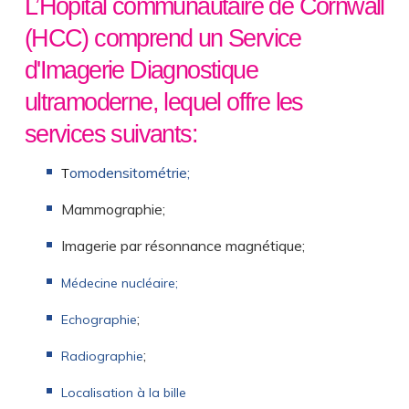
L’Hôpital communautaire de Cornwall
(HCC) comprend un Service
d'Imagerie Diagnostique
ultramoderne, lequel offre les
services suivants:
omodensitométrie
;
T
Mammographie;
Imagerie par résonnance magnétique;
Médecine nucléaire;
;
Echographie
;
Radiographie
Localisation à la bille